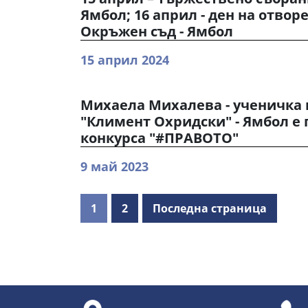
Ямбол; 16 април - ден на отвор
Окръжен съд - Ямбол
15 април 2024
Михаела Михалева - ученичка в
"Климент Охридски" - Ямбол е 
конкурса "#ПРАВОТО"
9 май 2023
1
2
Последна страница