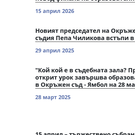
15 април 2026
Новият председател на Окръже
съдия Пепа Чиликова встъпи в
29 април 2025
"Кой кой е в съдебната зала? Пр
открит урок завършва образов
в Окръжен съд - Ямбол на 28 ма
28 март 2025
15 април – тържествено събрани