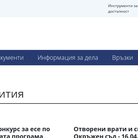
Инструменти за
достъпност
кументи
Информация за дела
Връзки
ития
онкурс за есе по
Отворени врати и 
ата програма
Окръжен съд - 16.04