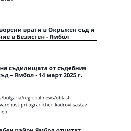
отворени врати в Окръжен съд и
ие в Безистен - Ямбол
 на съдилищата от съдебния
д – Ямбол - 14 март 2025 г.
/bulgaria/regional-news/oblast-
arenost-pri-ogranichen-kadrovi-sastav-
zhen
ебен район Ямбол отчитат