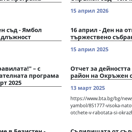
15 април 2026
н съд - Ямбол
16 април - Ден на 
 длъжност
тържествено събран
15 април 2025
авилата!" – с
Отчет за дейността
ателната програма
район на Окръжен съ
рт 2025
13 март 2025
https://www.bta.bg/bg/news
yambol/851777-visoka-natov
otchete-v-rabotata-si-okra
е в Безистен -
Съдилищата от съд