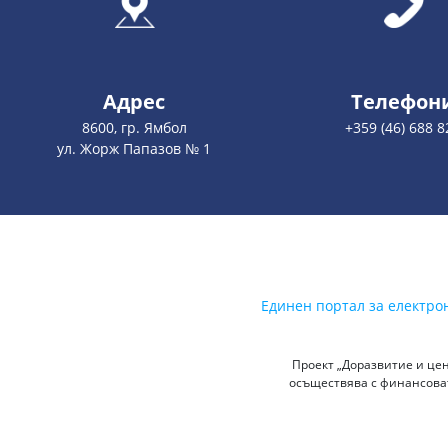
Адрес
Телефон
8600, гр. Ямбол
+359 (46) 688 8
ул. Жорж Папазов № 1
Единен портал за електро
Проект „Доразвитие и цен
осъществява с финансоват