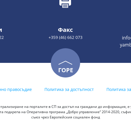
и
Факс
22
+359 (46) 662 073
inf
yamb
ГОРЕ
нно правосъдие
Политика за достъпност
Политика з
трализиране на порталите в СП за достъп на граждани до информация, е-у
а подкрепа на Оперативна програма „Добро управление“ 2014-2020, съф
съюз чрез Европейския социален фонд