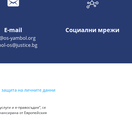
E-mail
Социални мрежи
o@os-yambol.org
ol-os@justice.bg
а защита на личните данни
слуги и е-правосъдие“, се
инансирана от Европейския