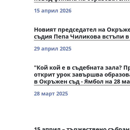
15 април 2026
Новият председател на Окръже
съдия Пепа Чиликова встъпи в
29 април 2025
"Кой кой е в съдебната зала? Пр
открит урок завършва образов
в Окръжен съд - Ямбол на 28 ма
28 март 2025
15 април – тържествено събрани