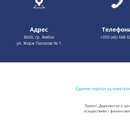
Адрес
Телефон
8600, гр. Ямбол
+359 (46) 688 8
ул. Жорж Папазов № 1
Единен портал за електро
Проект „Доразвитие и цен
осъществява с финансоват