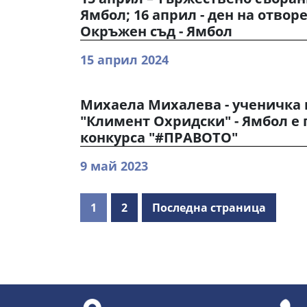
Ямбол; 16 април - ден на отвор
Окръжен съд - Ямбол
15 април 2024
Михаела Михалева - ученичка в
"Климент Охридски" - Ямбол е 
конкурса "#ПРАВОТО"
9 май 2023
1
2
Последна страница