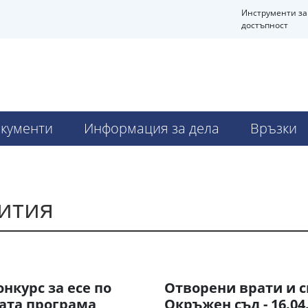
Инструменти за
достъпност
кументи
Информация за дела
Връзки
ития
онкурс за есе по
Отворени врати и 
ата програма
Окръжен съд - 16.04