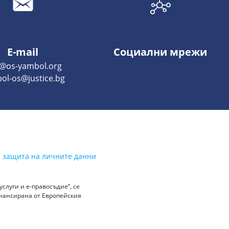
E-mail
Социални мрежи
o@os-yambol.org
ol-os@justice.bg
а защита на личните данни
слуги и е-правосъдие“, се
инансирана от Европейския