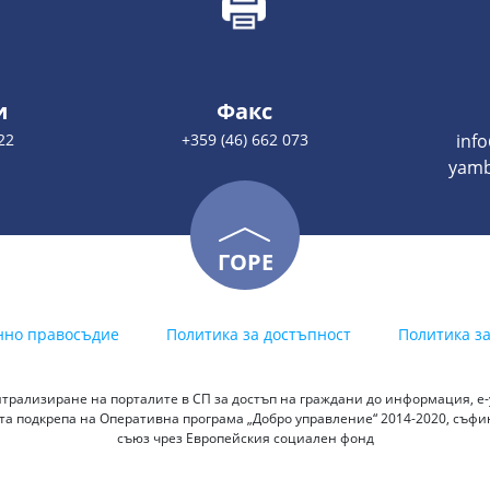
и
Факс
22
+359 (46) 662 073
inf
yamb
ГОРЕ
нно правосъдие
Политика за достъпност
Политика з
трализиране на порталите в СП за достъп на граждани до информация, е-у
а подкрепа на Оперативна програма „Добро управление“ 2014-2020, съф
съюз чрез Европейския социален фонд