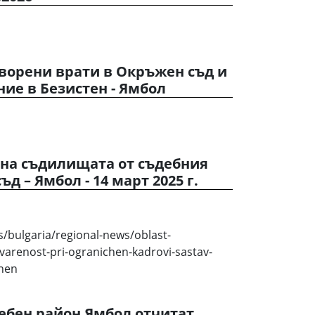
отворени врати в Окръжен съд и
ие в Безистен - Ямбол
 на съдилищата от съдебния
д – Ямбол - 14 март 2025 г.
/bulgaria/regional-news/oblast-
arenost-pri-ogranichen-kadrovi-sastav-
zhen
ебен район Ямбол отчитат