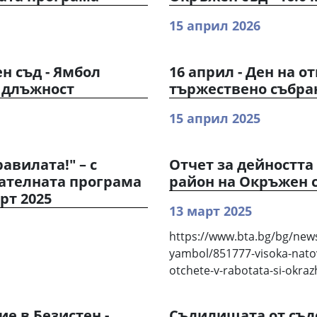
15 април 2026
н съд - Ямбол
16 април - Ден на 
 длъжност
тържествено събран
15 април 2025
авилата!" – с
Отчет за дейността
ателната програма
район на Окръжен съ
рт 2025
13 март 2025
https://www.bta.bg/bg/news
yambol/851777-visoka-natov
otchete-v-rabotata-si-okra
е в Безистен -
Съдилищата от съд