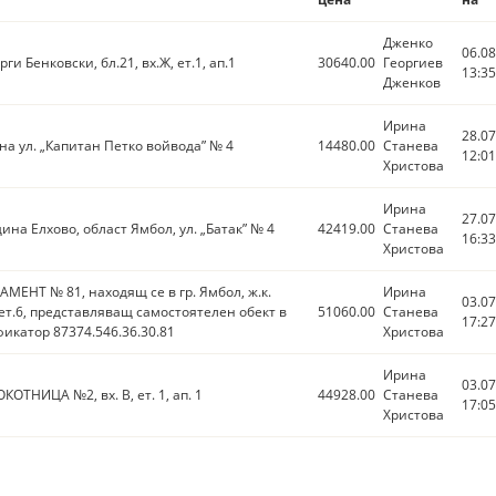
Дженко
06.08
рги Бенковски, бл.21, вх.Ж, ет.1, ап.1
30640.00
Георгиев
13:35
Дженков
Ирина
28.07
 на ул. „Капитан Петко войвода” № 4
14480.00
Станева
12:01
Христова
Ирина
27.07
ина Елхово, област Ямбол, ул. „Батак” № 4
42419.00
Станева
16:33
Христова
ЕНТ № 81, находящ се в гр. Ямбол, ж.к.
Ирина
03.07
Г, ет.6, представляващ самостоятелен обект в
51060.00
Станева
17:27
фикатор 87374.546.36.30.81
Христова
Ирина
03.07
ОКОТНИЦА №2, вх. В, ет. 1, ап. 1
44928.00
Станева
17:05
Христова