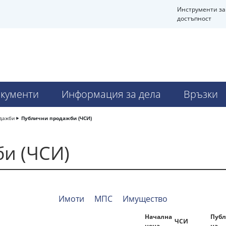
Инструменти за
достъпност
кументи
Информация за дела
Връзки
дажби
Публични продажби (ЧСИ)
и (ЧСИ)
Имоти
МПС
Имущество
Начална
Публ
ЧСИ
цена
на