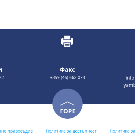
и
Факс
22
+359 (46) 662 073
inf
yamb
ГОРЕ
нно правосъдие
Политика за достъпност
Политика з