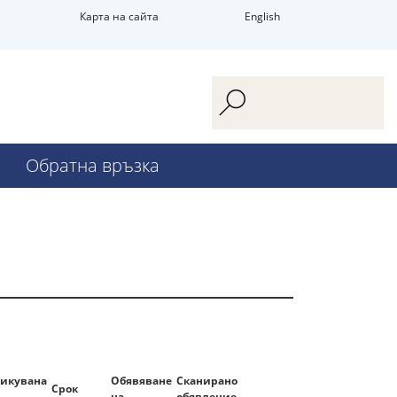
Карта на сайта
English
Обратна връзка
икувана
Обявяване
Сканирано
Срок
на
обявление