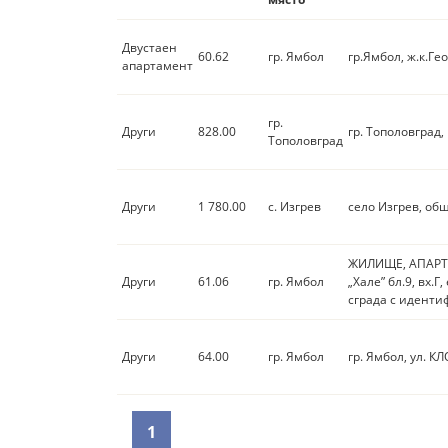
Двустаен
60.62
гр. Ямбол
гр.Ямбол, ж.к.Гео
апартамент
гр.
Други
828.00
гр. Тополовград,
Тополовград
Други
1 780.00
с. Изгрев
село Изгрев, общ
ЖИЛИЩЕ, АПАРТАМ
Други
61.06
гр. Ямбол
„Хале” бл.9, вх.
сграда с иденти
Други
64.00
гр. Ямбол
гр. Ямбол, ул. КЛ
1