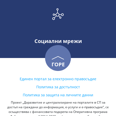
Социални мрежи
ГОРЕ
Единен портал за електронно правосъдие
Политика за достъпност
Политика за защита на личните данни
Проект „Доразвитие и централизиране на порталите в СП за
достъп на граждани до информация, е-услуги и е-правосъдие“, се
осъществява с финансовата подкрепа на Оперативна програма