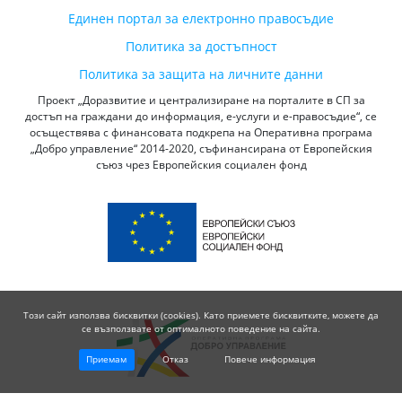
Единен портал за електронно правосъдие
Политика за достъпност
Политика за защита на личните данни
Проект „Доразвитие и централизиране на порталите в СП за
достъп на граждани до информация, е-услуги и е-правосъдие“, се
осъществява с финансовата подкрепа на Оперативна програма
„Добро управление“ 2014-2020, съфинансирана от Европейския
съюз чрез Европейския социален фонд
Този сайт използва бисквитки (cookies). Като приемете бисквитките, можете да
се възползвате от оптималното поведение на сайта.
Приемам
Отказ
Повече информация