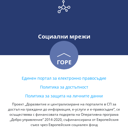
Социални мрежи
ГОРЕ
Единен портал за електронно правосъдие
Политика за достъпност
Политика за защита на личните данни
Проект „Доразвитие и централизиране на порталите в СП за
достъп на граждани до информация, е-услуги и е-правосъдие“, се
осъществява с финансовата подкрепа на Оперативна програма
„Добро управление“ 2014-2020, съфинансирана от Европейския
съюз чрез Европейския социален фонд