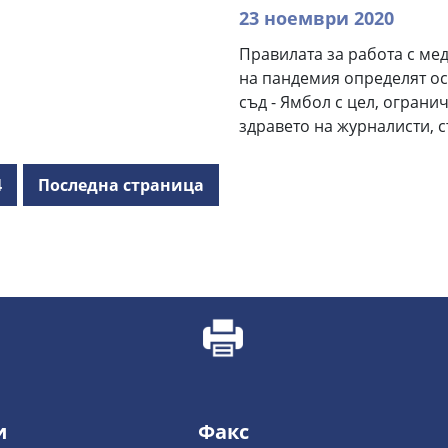
23 ноември 2020
Правилата за работа с ме
на пандемия определят о
съд - Ямбол с цел, ограни
здравето на журналисти, 
4
Последна страница
и
Факс