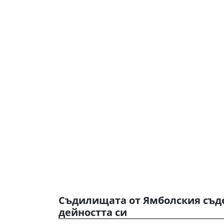
Съдилищата от Ямболския съд
дейността си