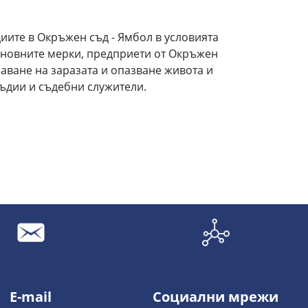
диите в Окръжен съд - Ямбол в условията
сновните мерки, предприети от Окръжен
чаване на заразата и опазване живота и
съдии и съдебни служители.
E-mail
Социални мрежи