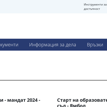
Инструменти за
достъпност
кументи
Информация за дела
Връзки
 - мандат 2024 -
Старт на образова
съд - Ямбол