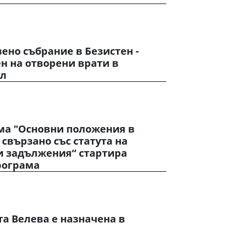
вено събрание в Безистен -
ен на отворени врати в
ол
ема "Основни положения в
 свързано със статута на
и задължения“ стартира
рограма
а Велева е назначена в