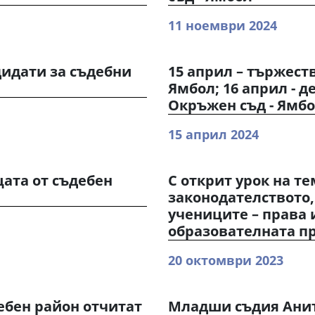
11 ноември 2024
дидати за съдебни
15 април – тържест
Ямбол; 16 април - д
Окръжен съд - Ямб
15 април 2024
щата от съдебен
С открит урок на т
законодателството,
учениците – права 
образователната п
20 октомври 2023
ебен район отчитат
Младши съдия Анит