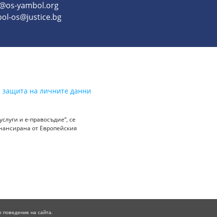
o@os-yambol.org
ol-os@justice.bg
а защита на личните данни
слуги и е-правосъдие“, се
инансирана от Европейския
о поведение на сайта.