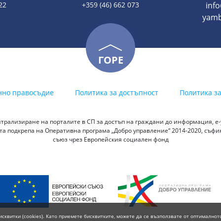
22
+359 (46) 662 073
inf
yamb
ГОРЕ
нно правосъдие
Политика за достъпност
Политика з
трализиране на порталите в СП за достъп на граждани до информация, е-у
а подкрепа на Оперативна програма „Добро управление“ 2014-2020, съф
съюз чрез Европейския социален фонд
исквитки (cookies). Като приемете бисквитките, можете да се възползвате от оптималнот