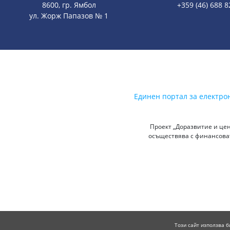
8600, гр. Ямбол
+359 (46) 688 8
ул. Жорж Папазов № 1
Единен портал за електро
Проект „Доразвитие и цен
осъществява с финансоват
Този сайт използва б